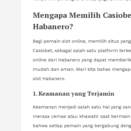
Mengapa Memilih Casiobet
Habanero?
Bagi pemain slot online, memilih situs ya
Casiobet, sebagai salah satu platform ter
online dari Habanero yang dapat member
mudah dan aman. Mari kita bahas mengapa
slot Habanero.
1. Keamanan yang Terjamin
Keamanan menjadi salah satu hal yang san
merasa cemas atau khawatir saat bermain
bahwa setiap pemain yang bergabung deng