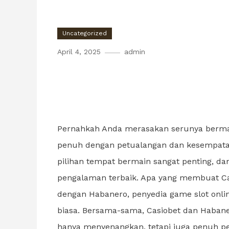
Uncategorized
April 4, 2025
admin
Slot Online Habanero d
Keberhasilan dalam Pe
Pernahkah Anda merasakan serunya berm
penuh dengan petualangan dan kesempatan
pilihan tempat bermain sangat penting, d
pengalaman terbaik. Apa yang membuat Cas
dengan Habanero, penyedia game slot onlin
biasa. Bersama-sama, Casiobet dan Haban
hanya menyenangkan, tetapi juga penuh 