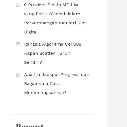
9 Provider Selain MG Live
yang Perlu Dikenal dalam
Perkembangan Industri Slot
Digital
Rahasia Algoritma Ceri388:
Kapan Scatter Turun
Sendiri?
Apa Itu Jackpot Progresif dan
Bagaimana Cara
Memenangkannya?
Recent