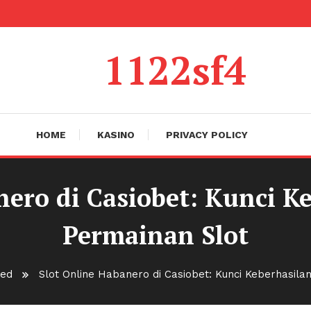
1122sf4
HOME
KASINO
PRIVACY POLICY
nero di Casiobet: Kunci K
Permainan Slot
zed
Slot Online Habanero di Casiobet: Kunci Keberhasil