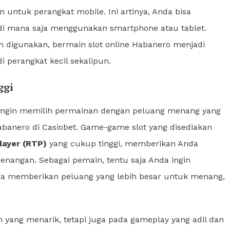
n untuk perangkat mobile. Ini artinya, Anda bisa
di mana saja menggunakan smartphone atau tablet.
 digunakan, bermain slot online Habanero menjadi
perangkat kecil sekalipun.
ggi
da ingin memilih permainan dengan peluang menang yang
t Habanero di Casiobet. Game-game slot yang disediakan
layer (RTP)
yang cukup tinggi, memberikan Anda
nangan. Sebagai pemain, tentu saja Anda ingin
uga memberikan peluang yang lebih besar untuk menang,
 yang menarik, tetapi juga pada gameplay yang adil dan