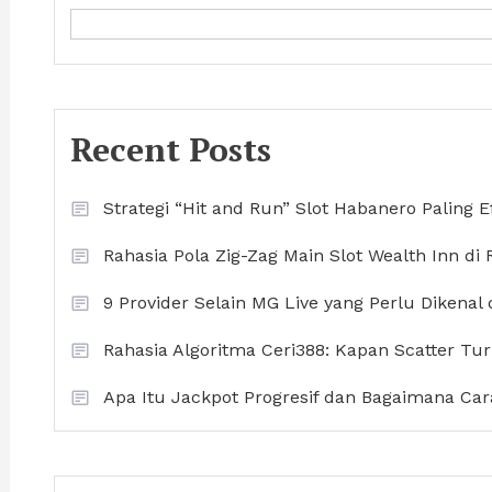
Recent Posts
Strategi “Hit and Run” Slot Habanero Paling E
Rahasia Pola Zig-Zag Main Slot Wealth Inn di 
9 Provider Selain MG Live yang Perlu Dikenal
Rahasia Algoritma Ceri388: Kapan Scatter Tur
Apa Itu Jackpot Progresif dan Bagaimana C