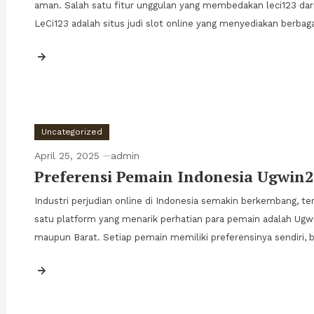
aman. Salah satu fitur unggulan yang membedakan leci123 dari
LeCi123 adalah situs judi slot online yang menyediakan berbag
Uncategorized
April 25, 2025
admin
Preferensi Pemain Indonesia Ugwin28
Industri perjudian online di Indonesia semakin berkembang, 
satu platform yang menarik perhatian para pemain adalah Ugwi
maupun Barat. Setiap pemain memiliki preferensinya sendiri, ba