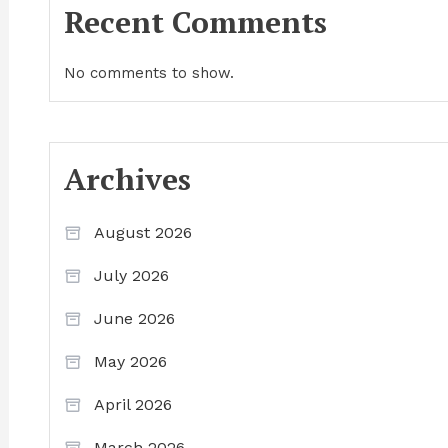
Recent Comments
No comments to show.
Archives
August 2026
July 2026
June 2026
May 2026
April 2026
March 2026