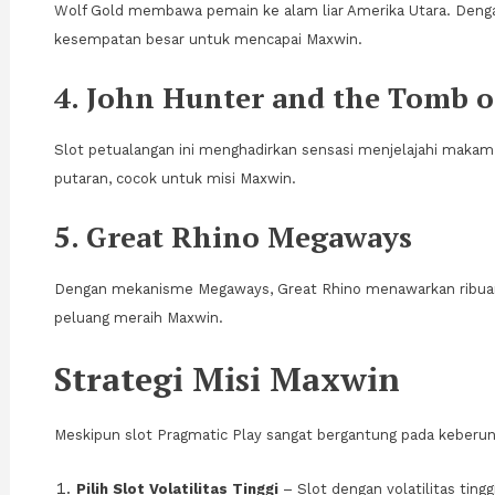
Wolf Gold membawa pemain ke alam liar Amerika Utara. Denga
kesempatan besar untuk mencapai Maxwin.
4. John Hunter and the Tomb o
Slot petualangan ini menghadirkan sensasi menjelajahi makam
putaran, cocok untuk misi Maxwin.
5. Great Rhino Megaways
Dengan mekanisme Megaways, Great Rhino menawarkan ribuan
peluang meraih Maxwin.
Strategi Misi Maxwin
Meskipun slot Pragmatic Play sangat bergantung pada keberun
Pilih Slot Volatilitas Tinggi
– Slot dengan volatilitas tin