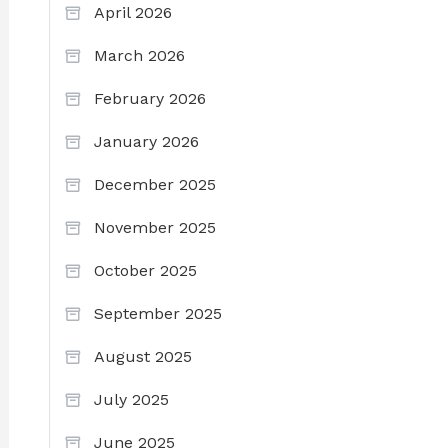
April 2026
March 2026
February 2026
January 2026
December 2025
November 2025
October 2025
September 2025
August 2025
July 2025
June 2025