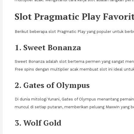
Slot Pragmatic Play Favor
Berikut beberapa slot Pragmatic Play yang populer untuk ber
1. Sweet Bonanza
Sweet Bonanza adalah slot bertema permen yang sangat me
Free spins dengan multiplier acak membuat slot ini ideal untu
2. Gates of Olympus
Di dunia mitologi Yunani, Gates of Olympus menantang pemai
muncul di setiap putaran, memberikan peluang Maxwin yang be
3. Wolf Gold