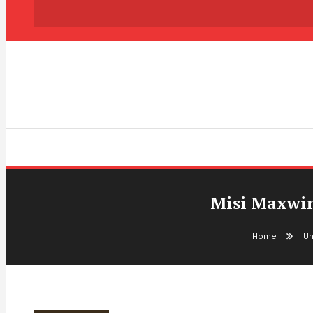
Skip
To
Content
Misi Maxwin
Home
Un