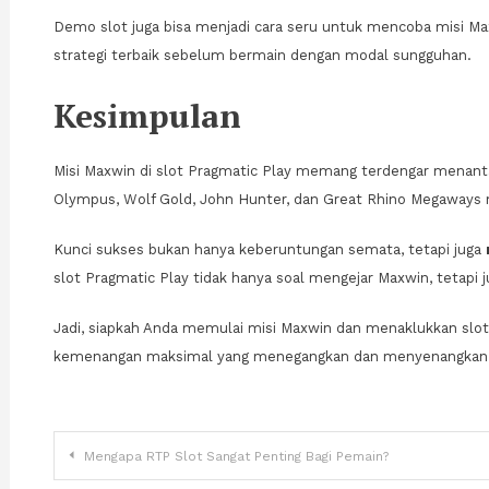
Demo slot juga bisa menjadi cara seru untuk mencoba misi Maxw
strategi terbaik sebelum bermain dengan modal sungguhan.
Kesimpulan
Misi Maxwin di slot Pragmatic Play memang terdengar menantan
Olympus, Wolf Gold, John Hunter, dan Great Rhino Megaways
Kunci sukses bukan hanya keberuntungan semata, tetapi juga
slot Pragmatic Play tidak hanya soal mengejar Maxwin, tetapi
Jadi, siapkah Anda memulai misi Maxwin dan menaklukkan slot-
kemenangan maksimal yang menegangkan dan menyenangkan
Post
Mengapa RTP Slot Sangat Penting Bagi Pemain?