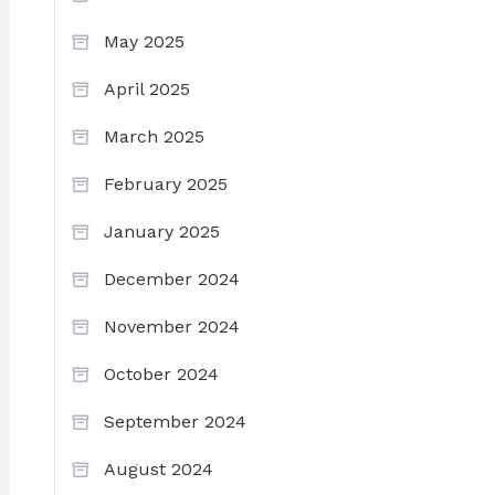
May 2025
April 2025
March 2025
February 2025
January 2025
December 2024
November 2024
October 2024
September 2024
August 2024