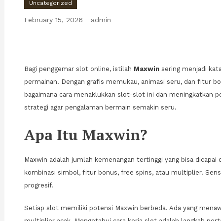
Uncategorized
February 15, 2026
admin
Misi Maxwin: Conquer Slot-Slot Pragmatic Pl
Bagi penggemar slot online, istilah
Maxwin
sering menjadi kata
permainan. Dengan grafis memukau, animasi seru, dan fitur bon
bagaimana cara menaklukkan slot-slot ini dan meningkatkan p
strategi agar pengalaman bermain semakin seru.
Apa Itu Maxwin?
Maxwin adalah jumlah kemenangan tertinggi yang bisa dicapai 
kombinasi simbol, fitur bonus, free spins, atau multiplier. 
progresif.
Setiap slot memiliki potensi Maxwin berbeda. Ada yang menawa
multiplier acak. Mengetahui cara kerja slot adalah langkah pe