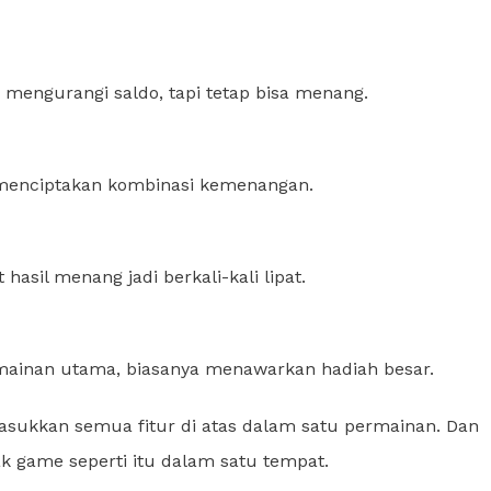
engurangi saldo, tapi tetap bisa menang.
menciptakan kombinasi kemenangan.
sil menang jadi berkali-kali lipat.
rmainan utama, biasanya menawarkan hadiah besar.
asukkan semua fitur di atas dalam satu permainan. Dan
 game seperti itu dalam satu tempat.