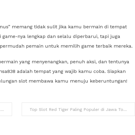
us” memang tidak sulit jika kamu bermain di tempat
si game-nya lengkap dan selalu diperbarui, tapi juga
mpermudah pemain untuk memilih game terbaik mereka.
ermain yang menyenangkan, penuh aksi, dan tentunya
sa838 adalah tempat yang wajib kamu coba. Siapkan
 gulungan slot membawa kamu menuju keberuntungan!
h
Top Slot Red Tiger Paling Populer di Jawa Togel 2025