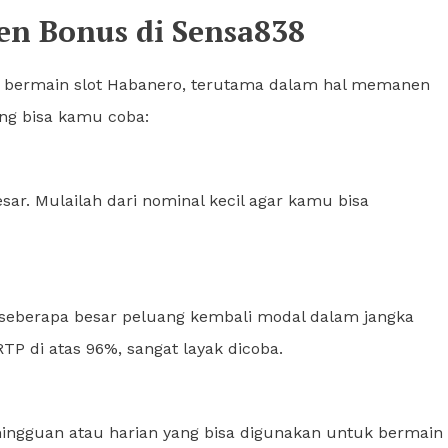
en Bonus di Sensa838
at bermain slot Habanero, terutama dalam hal memanen
ang bisa kamu coba:
ar. Mulailah dari nominal kecil agar kamu bisa
seberapa besar peluang kembali modal dalam jangka
TP di atas 96%, sangat layak dicoba.
ngguan atau harian yang bisa digunakan untuk bermain