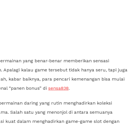
ero “Panen Bonus” di
permainan yang benar-benar memberikan sensasi
Apalagi kalau game tersebut tidak hanya seru, tapi juga
h, kabar baiknya, para pencari kemenangan bisa mulai
enal “panen bonus” di
sensa838
.
ermainan daring yang rutin menghadirkan koleksi
ama. Salah satu yang menonjol di antara semuanya
tasi kuat dalam menghadirkan game-game slot dengan