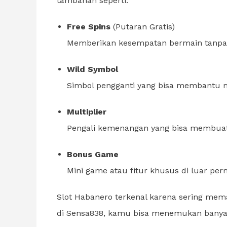
tambahan seperti:
Free Spins
(Putaran Gratis)
Memberikan kesempatan bermain tanpa m
Wild Symbol
Simbol pengganti yang bisa membantu 
Multiplier
Pengali kemenangan yang bisa membuat ha
Bonus Game
Mini game atau fitur khusus di luar pe
Slot Habanero terkenal karena sering mem
di Sensa838, kamu bisa menemukan banyak