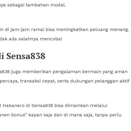
nya sebagai tambahan modal.
n di jam-jam ramai bisa meningkatkan peluang menang.
tidak ada salahnya mencoba!
i Sensa838
nsa838 juga memberikan pengalaman bermain yang aman
rcaya, transaksi cepat, serta dukungan pelanggan aktif
ot Habanero di Sensa838 bisa dimainkan melalui
nen bonus” kapan saja dan di mana saja, tanpa perlu