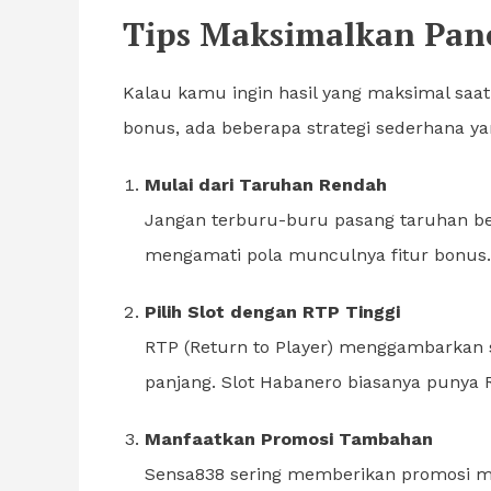
Tips Maksimalkan Pan
Kalau kamu ingin hasil yang maksimal sa
bonus, ada beberapa strategi sederhana y
Mulai dari Taruhan Rendah
Jangan terburu-buru pasang taruhan bes
mengamati pola munculnya fitur bonus.
Pilih Slot dengan RTP Tinggi
RTP (Return to Player) menggambarkan 
panjang. Slot Habanero biasanya punya R
Manfaatkan Promosi Tambahan
Sensa838 sering memberikan promosi mi