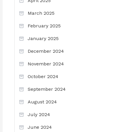
April 2025
March 2025
February 2025
January 2025
December 2024
November 2024
October 2024
September 2024
August 2024
July 2024
June 2024