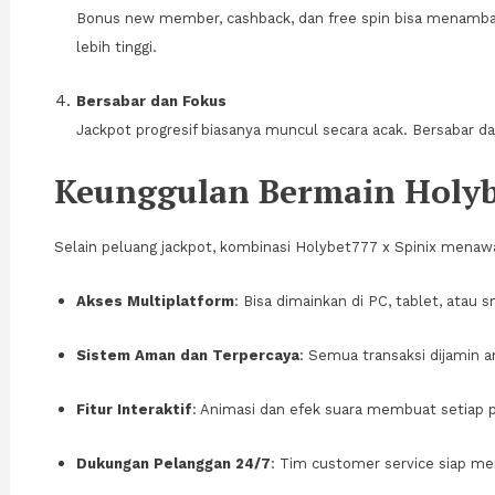
Bonus new member, cashback, dan free spin bisa menamb
lebih tinggi.
Bersabar dan Fokus
Jackpot progresif biasanya muncul secara acak. Bersabar 
Keunggulan Bermain Holyb
Selain peluang jackpot, kombinasi Holybet777 x Spinix menawa
Akses Multiplatform
: Bisa dimainkan di PC, tablet, atau 
Sistem Aman dan Terpercaya
: Semua transaksi dijamin 
Fitur Interaktif
: Animasi dan efek suara membuat setiap p
Dukungan Pelanggan 24/7
: Tim customer service siap m