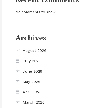
No comments to show.
Archives
August 2026
July 2026
June 2026
May 2026
April 2026
March 2026