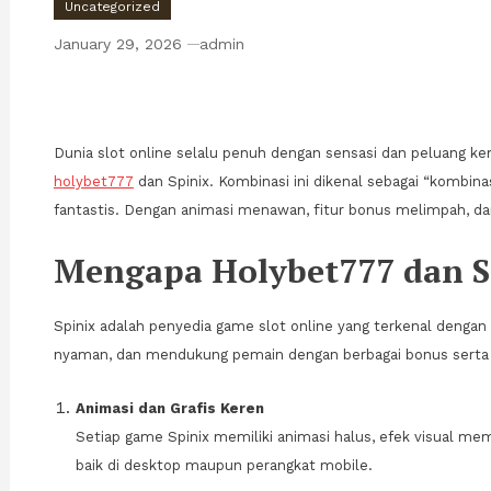
Uncategorized
January 29, 2026
admin
Holybet777 x Spinix: Kombinasi Maut Pencet
Dunia slot online selalu penuh dengan sensasi dan peluang ke
holybet777
dan Spinix. Kombinasi ini dikenal sebagai “kombi
fantastis. Dengan animasi menawan, fitur bonus melimpah, dan
Mengapa Holybet777 dan S
Spinix adalah penyedia game slot online yang terkenal denga
nyaman, dan mendukung pemain dengan berbagai bonus serta t
Animasi dan Grafis Keren
Setiap game Spinix memiliki animasi halus, efek visual me
baik di desktop maupun perangkat mobile.