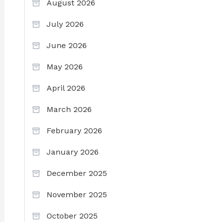
August 2026
July 2026
June 2026
May 2026
April 2026
March 2026
February 2026
January 2026
December 2025
November 2025
October 2025