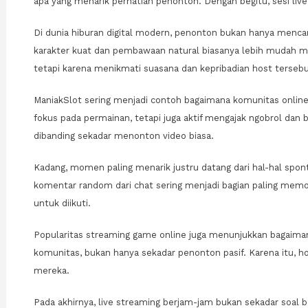
apa yang menarik perhatian penonton. Dengan begitu, sesi liv
Di dunia hiburan digital modern, penonton bukan hanya menca
karakter kuat dan pembawaan natural biasanya lebih mudah m
tetapi karena menikmati suasana dan kepribadian host tersebu
ManiakSlot sering menjadi contoh bagaimana komunitas online
fokus pada permainan, tetapi juga aktif mengajak ngobrol dan 
dibanding sekadar menonton video biasa.
Kadang, momen paling menarik justru datang dari hal-hal spon
komentar random dari chat sering menjadi bagian paling memo
untuk diikuti.
Popularitas streaming game online juga menunjukkan bagaimana
komunitas, bukan hanya sekadar penonton pasif. Karena itu,
mereka.
Pada akhirnya, live streaming berjam-jam bukan sekadar soal 