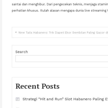
santai dan menghibur. Dari pengecekan teknis, menjaga sta
perhatian khusus. Itulah alasan mengapa dunia live streaming 
Post
Nine Tails Habanero: Trik Dapet Ekor Sembilan Paling Gacor d
navigation
Search
Recent Posts
Strategi “Hit and Run” Slot Habanero Paling E