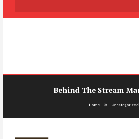
Skip
To
Content
Behind The Stream Man
Home
Uncategorized