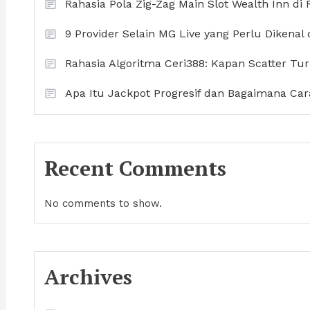
Rahasia Pola Zig-Zag Main Slot Wealth Inn di 
9 Provider Selain MG Live yang Perlu Dikenal
Rahasia Algoritma Ceri388: Kapan Scatter Tur
Apa Itu Jackpot Progresif dan Bagaimana C
Recent Comments
No comments to show.
Archives