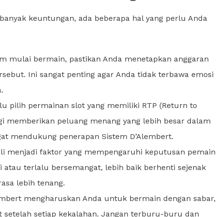
anyak keuntungan, ada beberapa hal yang perlu Anda
m mulai bermain, pastikan Anda menetapkan anggaran
rsebut. Ini sangat penting agar Anda tidak terbawa emosi
.
lu pilih permainan slot yang memiliki RTP (Return to
inggi memberikan peluang menang yang lebih besar dalam
ngat mendukung penerapan Sistem D’Alembert.
ali menjadi faktor yang mempengaruhi keputusan pemain
 atau terlalu bersemangat, lebih baik berhenti sejenak
asa lebih tenang.
mbert mengharuskan Anda untuk bermain dengan sabar,
t setelah setiap kekalahan. Jangan terburu-buru dan