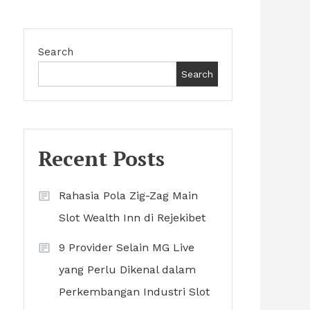
Search
Search
Recent Posts
Rahasia Pola Zig-Zag Main
Slot Wealth Inn di Rejekibet
9 Provider Selain MG Live
yang Perlu Dikenal dalam
Perkembangan Industri Slot