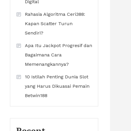
Digital
Rahasia Algoritma Ceri388:
Kapan Scatter Turun
Sendiri?
Apa Itu Jackpot Progresif dan
Bagaimana Cara
Memenangkannya?
10 Istilah Penting Dunia Slot
yang Harus Dikuasai Pemain
Betwin188
Recent