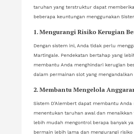
taruhan yang terstruktur dapat memberika
beberapa keuntungan menggunakan Sistem 
1.
Mengurangi Risiko Kerugian Be
Dengan sistem ini, Anda tidak perlu mengg
Martingale. Pendekatan bertahap yang leb
membantu Anda menghindari kerugian besar
dalam permainan slot yang mengandalkan
2.
Membantu Mengelola Anggara
Sistem D’Alembert dapat membantu Anda m
menentukan taruhan awal dan menaikkan t
lebih mudah mengontrol berapa banyak ya
bermain lebih lama dan mengurangi risiko