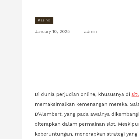
Kasino
January 10, 2025
admin
Strategi Bermain Slot 
D’Alembert di Situs Slo
Di dunia perjudian online, khususnya di
sit
memaksimalkan kemenangan mereka. Salah 
D’Alembert, yang pada awalnya dikembang
diterapkan dalam permainan slot. Meskip
keberuntungan, menerapkan strategi yang