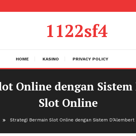
1122sf4
HOME
KASINO
PRIVACY POLICY
lot Online dengan Sistem 
Slot Online
Strategi Bermain Slot Online dengan Sistem D’Alembert d