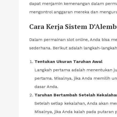
dapat menjamin kemenangan dalam permai
mengontrol anggaran mereka dan mengurang
Cara Kerja Sistem D’Alemb
Dalam permainan slot online, Anda bisa m
sederhana. Berikut adalah langkah-langka
Tentukan Ukuran Taruhan Awal
Langkah pertama adalah menentukan ju
pertama. Misalnya, jika Anda memilih u
dasar Anda.
Taruhan Bertambah Setelah Kekalaha
Setelah setiap kekalahan, Anda akan m
Misalnya, jika Anda kalah pada putaran