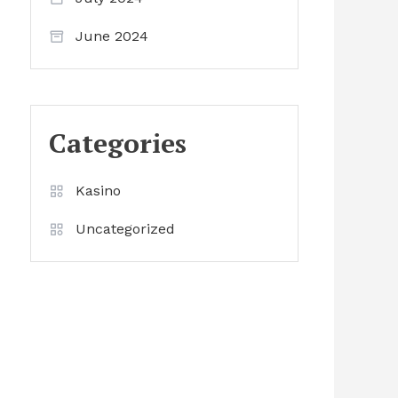
June 2024
Categories
Kasino
Uncategorized