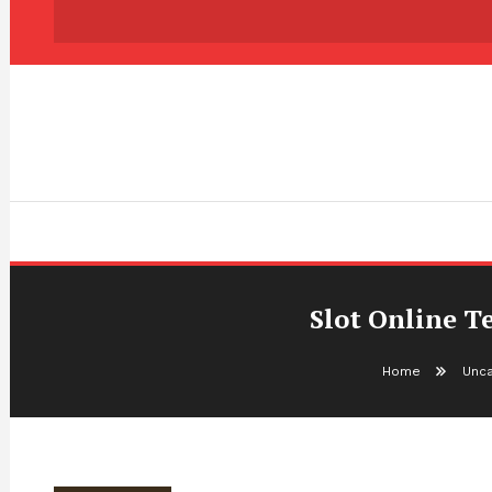
Skip
To
Content
Slot Online T
Home
Unca